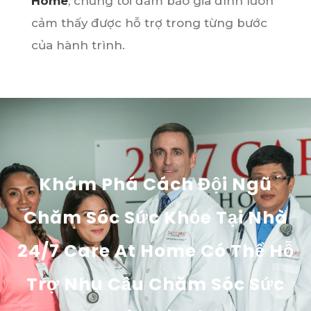
Home
, chúng tôi đảm bảo gia đình luôn
cảm thấy được hỗ trợ trong từng bước
của hành trình.
Khám Phá Cách Đội Ngũ
Chăm Sóc Sức Khỏe Tại Nhà
24/7 Care At Home Có Thể Hỗ
Trợ Nhu Cầu Chăm Sóc Sức