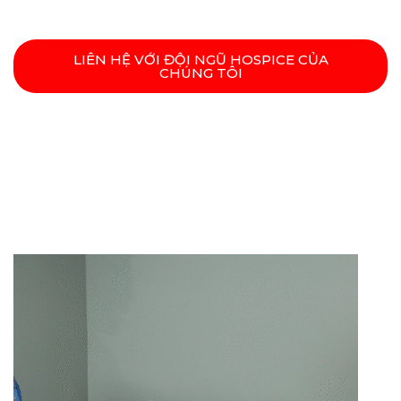
LIÊN HỆ VỚI ĐỘI NGŨ HOSPICE CỦA
CHÚNG TÔI