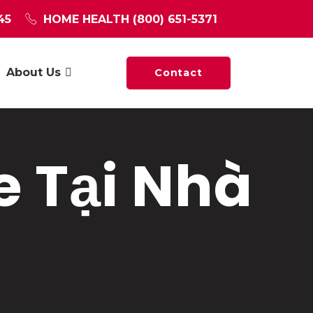
45
HOME HEALTH
(800) 651-5371
About Us
Contact
 Tại Nhà