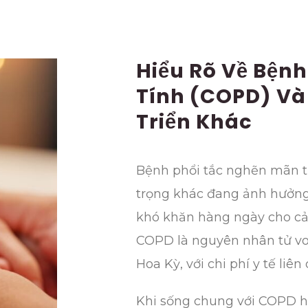
Hiểu Rõ Về Bện
Tính (COPD) Và
Triển Khác
Bệnh phổi tắc nghẽn mãn t
trọng khác đang ảnh hưởng 
khó khăn hàng ngày cho cả 
COPD là nguyên nhân tử von
Hoa Kỳ, với chi phí y tế liê
Khi sống chung với COPD ho