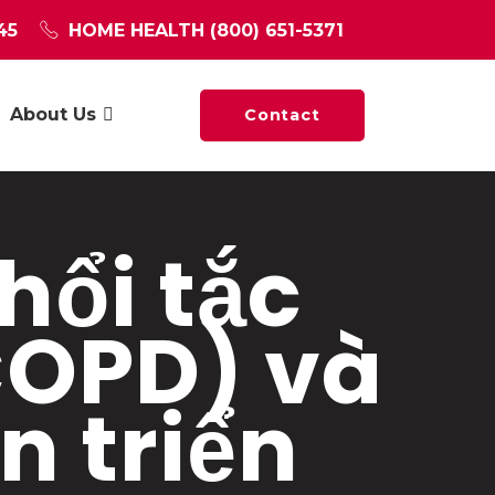
45
HOME HEALTH
(800) 651-5371
About Us
Contact
hổi tắc
COPD) và
n triển