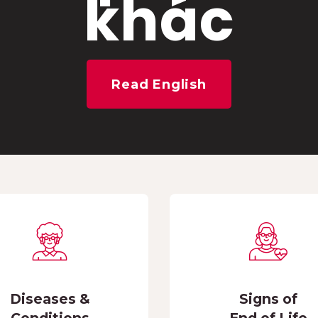
khác
Read English
Diseases &
Signs of