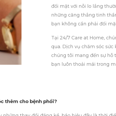
đối mặt với nỗi lo lắng thư
những căng thẳng tinh thần
bạn không cần phải đối mặ
Tại 24/7 Care at Home, chú
qua. Dịch vụ chăm sóc sức 
chúng tôi mang đến sự hỗ tr
bạn luôn thoải mái trong m
óc thêm cho bệnh phổi?
ấy những thay đổi đáng kể, báo hiệu đây là thời đ