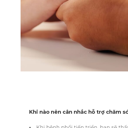
Khi nào nên cân nhắc hỗ trợ chăm s
Khi bệnh phổi tiến triển, bạn sẽ th