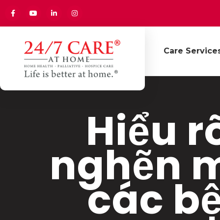
Care Service
Hiểu r
nghẽn m
các bệ