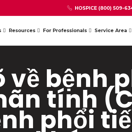
HOSPICE
(800) 509-63
s
Resources
For Professionals
Service Area
õ về bệnh p
ãn tính (
nh phổi tiế